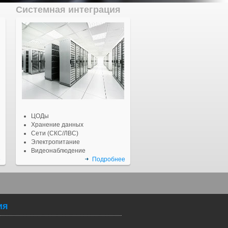
Системная интеграция
ЦОДы
Хранение данных
Сети (СКС/ЛВС)
Электропитание
Видеонаблюдение
е
Подробнее
ия