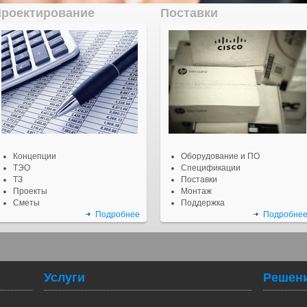
роектирование
Поставки
Концепции
Оборудование и ПО
ТЭО
Спецификации
ТЗ
Поставки
Проекты
Монтаж
Сметы
Поддержка
Подробнее
Подробне
ния А-Профи получила статус партнера производителя IDM.
Услуги
Решен