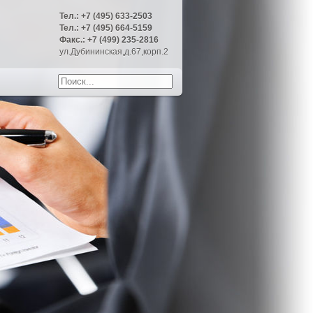
Тел.: +7 (495) 633-2503
Тел.: +7 (495) 664-5159
Факс.: +7 (499) 235-2816
ул.Дубининская,д.67,корп.2